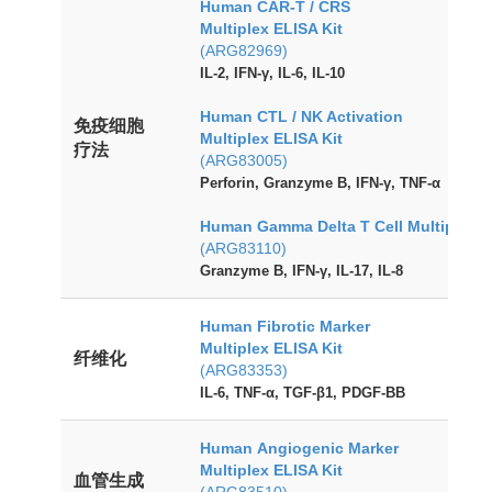
Human CAR-T / CRS
Multiplex ELISA Kit
(ARG82969)
IL-2, IFN-γ, IL-6, IL-10
Human CTL / NK Activation
免疫细胞
Multiplex ELISA Kit
疗法
(ARG83005)
Perforin, Granzyme B, IFN-γ, TNF-α
Human Gamma Delta T Cell Multiplex E
(ARG83110)
Granzyme B, IFN-γ, IL-17, IL-8
Human Fibrotic Marker
Multiplex ELISA Kit
纤维化
(ARG83353)
IL-6, TNF-α, TGF-β1, PDGF-BB
Human Angiogenic Marker
Multiplex ELISA Kit
血管生成