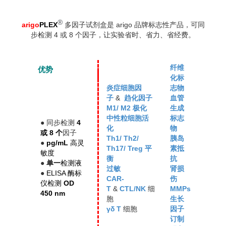
®
arigo
PLEX
多因子试剂盒是 arigo 品牌标志性产品，可同
步检测 4 或 8 个因子，让实验省时、省力、省经费。
纤维
优势
化标
炎症细胞因
志物
子
&
趋化因子
血管
M1/ M2 极化
生成
中性粒细胞活
标志
● 同步检测
4
化
物
或 8 个
因子
Th1/ Th2/
胰岛
●
pg/mL
高灵
Th17/ Treg 平
素抵
敏度
衡
抗
●
单一
检测液
过敏
肾损
●
ELISA 酶标
CAR-
伤
仪检测
OD
T
&
CTL/NK
细
MMPs
450 nm
胞
生长
γδ T
细胞
因子
订制