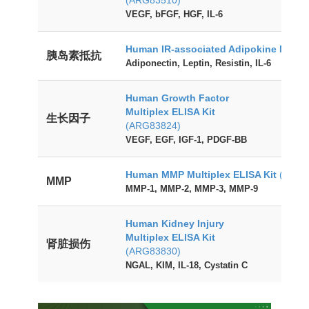
(ARG83510)
VEGF, bFGF, HGF, IL-6
Human IR-associated Adipokine Multip
胰岛素抵抗
Adiponectin, Leptin, Resistin, IL-6
Human Growth Factor
Multiplex ELISA Kit
生长因子
(ARG83824)
VEGF, EGF, IGF-1, PDGF-BB
Human MMP Multiplex ELISA Kit
(ARG8
MMP
MMP-1, MMP-2, MMP-3, MMP-9
Human Kidney Injury
Multiplex ELISA Kit
肾脏损伤
(ARG83830)
NGAL, KIM, IL-18, Cystatin C