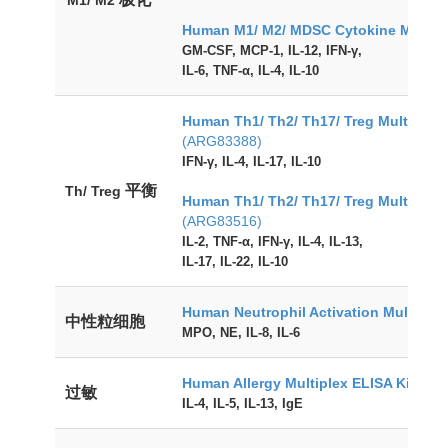
M1/ M2
Human M1/ M2/ MDSC Cytokine
Multipl
GM-CSF, MCP-1, IL-12, IFN-γ,
IL-6, TNF-α, IL-4, IL-10
Human Th1/ Th2/ Th17/ Treg
Multiplex 
(ARG83388)
IFN-γ, IL-4, IL-17, IL-10
平衡
Th/ Treg
Human Th1/ Th2/ Th17/ Treg Multiplex 
(ARG83516)
IL-2, TNF-α, IFN-γ, IL-4, IL-13,
IL-17, IL-22, IL-10
Human Neutrophil Activation
Multiplex
中性粒细胞
MPO, NE, IL-8, IL-6
Human Allergy
Multiplex ELISA Kit
(AR
过敏
IL-4, IL-5, IL-13, IgE