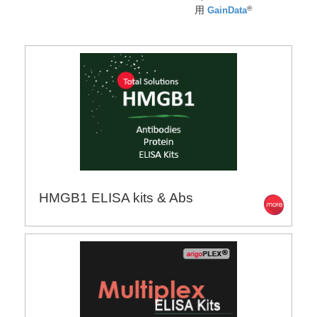
®
用
GainData
HMGB1 ELISA kits & Abs