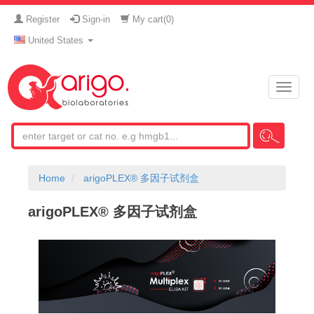
Register
Sign-in
My cart(
0
)
United States
Toggle
naviga
Home
arigoPLEX® 多因子试剂盒
arigoPLEX® 多因子试剂盒