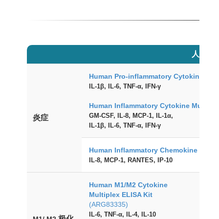
人类
Human Pro-inflammatory Cytokine Mult
IL-1β, IL-6, TNF-α, IFN-γ
Human Inflammatory Cytokine Multiple
GM-CSF, IL-8, MCP-1, IL-1α,
炎症
IL-1β, IL-6, TNF-α, IFN-γ
Human Inflammatory Chemokine Multip
IL-8, MCP-1, RANTES, IP-10
Human M1/M2 Cytokine
Multiplex ELISA Kit
(ARG83335)
IL-6, TNF-α, IL-4, IL-10
极化